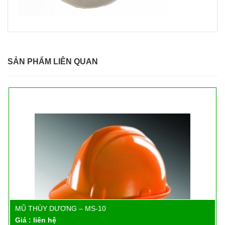
SẢN PHẨM LIÊN QUAN
MŨ THÙY DƯƠNG – MS-10
Chi tiết
Giá : liên hệ