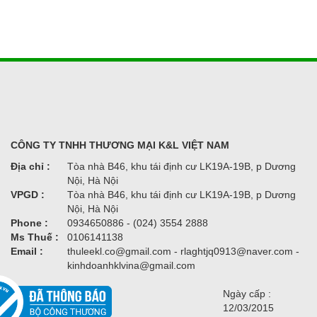
CÔNG TY TNHH THƯƠNG MẠI K&L VIỆT NAM
Địa chỉ :
Tòa nhà B46, khu tái định cư LK19A-19B, p Dương
Nội, Hà Nội
VPGD :
Tòa nhà B46, khu tái định cư LK19A-19B, p Dương
Nội, Hà Nội
Phone :
0934650886 - (024) 3554 2888
Ms Thuế :
0106141138
Email :
thuleekl.co@gmail.com - rlaghtjq0913@naver.com -
kinhdoanhklvina@gmail.com
Ngày cấp :
12/03/2015