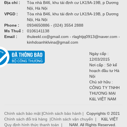
Địa chỉ :
Tòa nhà B46, khu tái định cư LK19A-19B, p Dương
Nội, Hà Nội
VPGD :
Tòa nhà B46, khu tái định cư LK19A-19B, p Dương
Nội, Hà Nội
Phone :
0934650886 - (024) 3554 2888
Ms Thuế :
0106141138
Email :
thuleekl.co@gmail.com - rlaghtjq0913@naver.com -
kinhdoanhklvina@gmail.com
Ngày cấp :
12/03/2015
Nơi cấp : Sở kế
hoạch đầu tư Hà
Nội
Chủ sở hữu :
CÔNG TY TNHH
THƯƠNG MẠI
K&L VIỆT NAM
Chính sách bảo mật
|
Chính sách bảo hành |
Copyrights © 2021
Chính sách đổi trả hàng |
Chính sách vận chuyển |
K&L VIỆT
Quy định hình thức thanh toán |
NAM. All Rights Reserved.