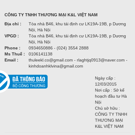
CÔNG TY TNHH THƯƠNG MẠI K&L VIỆT NAM
Địa chỉ :
Tòa nhà B46, khu tái định cư LK19A-19B, p Dương
Nội, Hà Nội
VPGD :
Tòa nhà B46, khu tái định cư LK19A-19B, p Dương
Nội, Hà Nội
Phone :
0934650886 - (024) 3554 2888
Ms Thuế :
0106141138
Email :
thuleekl.co@gmail.com - rlaghtjq0913@naver.com -
kinhdoanhklvina@gmail.com
Ngày cấp :
12/03/2015
Nơi cấp : Sở kế
hoạch đầu tư Hà
Nội
Chủ sở hữu :
CÔNG TY TNHH
THƯƠNG MẠI
K&L VIỆT NAM