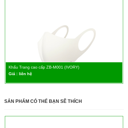
Khẩu Trang cao cấp ZB-M001 (IVORY)
Chi tiết
Giá : liên hệ
SẢN PHẨM CÓ THỂ BẠN SẼ THÍCH