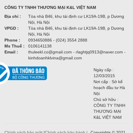
CÔNG TY TNHH THƯƠNG MẠI K&L VIỆT NAM
Địa chỉ :
Tòa nhà B46, khu tái định cư LK19A-19B, p Dương
Nội, Hà Nội
VPGD :
Tòa nhà B46, khu tái định cư LK19A-19B, p Dương
Nội, Hà Nội
Phone :
0934650886 - (024) 3554 2888
Ms Thuế :
0106141138
Email :
thuleekl.co@gmail.com - rlaghtjq0913@naver.com -
kinhdoanhklvina@gmail.com
Ngày cấp :
12/03/2015
Nơi cấp : Sở kế
hoạch đầu tư Hà
Nội
Chủ sở hữu :
CÔNG TY TNHH
THƯƠNG MẠI
K&L VIỆT NAM
Chính sách bảo mật
|
Chính sách bảo hành |
Copyrights © 2021