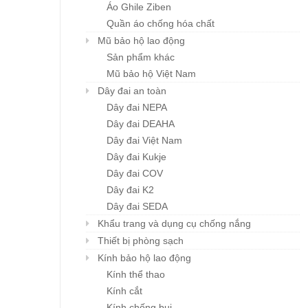
Áo Ghile Ziben
Quần áo chống hóa chất
Mũ bảo hộ lao động
Sản phẩm khác
Mũ bảo hộ Việt Nam
Khẩu trang đa năng
Mũ BHLĐ ZIBEN H00
Chi tiết
Chi tiết
Karnik
Dây đai an toàn
Giá: liên hệ
Giá: liên hệ
Dây đai NEPA
Dây đai DEAHA
Dây đai Việt Nam
Dây đai Kukje
Dây đai COV
Dây đai K2
Dây đai SEDA
Khẩu trang và dụng cụ chống nắng
Thiết bị phòng sạch
Kính bảo hộ lao động
Kính thể thao
Kính cắt
Kính chống bụi