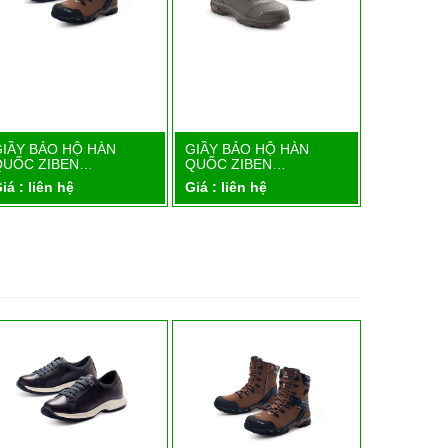
GIẦY BẢO HỘ HÀN
GIẦY BẢO HỘ HÀN
GIẦY BẢO
Chi tiết
Chi tiết
QUỐC ZIBEN…
QUỐC ZIBEN…
QUỐC ZI
iá : liên hệ
Giá : liên hệ
Giá : liên 