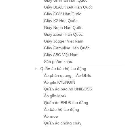
Giầy Unikhan Hàn Quốc
Giầy BLACKYAK Hàn Quốc
Giày COV Hàn Quốc
Giày K2 Hàn Quốc
Giày Nepa Hàn Quốc
Giày Ziben Hàn Quốc
Giày Jogger Việt Nam
Khẩu trang đa năng
GIẦY HÀN QUỐC
Chi tiết
Chi tiết
Karnik
CASUAL ZB-S001
Giày Campline Hàn Quốc
Giá : liên hệ
Giá : liên hệ
Giày ABC Việt Nam
Sản phẩm khác
Quần áo bảo hộ lao động
Áo phản quang – Áo Ghile
Áo gile KYUNGIN
Quần áo bảo hộ UNIBOSS
Áo gile Mark
Quần áo BHLĐ thu đông
Áo bảo hộ lao động
Áo mưa
Quần áo chống cháy