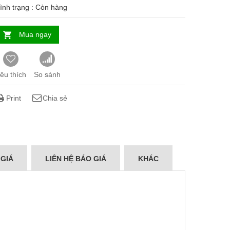
ình trạng :
Còn hàng
Mua ngay
êu thích
So sánh
Print
Chia sẻ
 GIÁ
LIÊN HỆ BÁO GIÁ
KHÁC