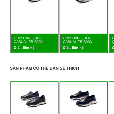
GIẦY HÀN QUỐC
GIẦY HÀN QUỐC
Chi tiết
Chi tiết
CASUAL ZB-S002
CASUAL ZB-S003
Giá : liên hệ
Giá : liên hệ
G
SẢN PHẨM CÓ THỂ BẠN SẼ THÍCH