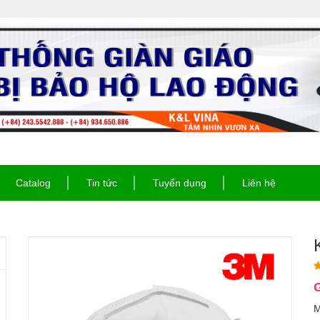
Catalog
Tin tức
Tuyển dụng
Liên hệ
G
M