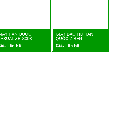
GIẦY HÀN QUỐC
GIẦY BẢO HỘ HÀN
GIẦY BẢO
Chi tiết
Chi tiết
CASUAL ZB-S003
QUỐC ZIBEN…
QUỐC ZI
iá: liên hệ
Giá: liên hệ
Giá: liên 