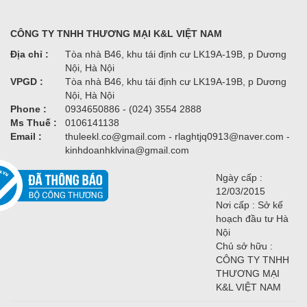
CÔNG TY TNHH THƯƠNG MẠI K&L VIỆT NAM
Địa chỉ :
Tòa nhà B46, khu tái định cư LK19A-19B, p Dương
Nội, Hà Nội
VPGD :
Tòa nhà B46, khu tái định cư LK19A-19B, p Dương
Nội, Hà Nội
Phone :
0934650886 - (024) 3554 2888
Ms Thuế :
0106141138
Email :
thuleekl.co@gmail.com - rlaghtjq0913@naver.com -
kinhdoanhklvina@gmail.com
Ngày cấp :
12/03/2015
Nơi cấp : Sở kế
hoạch đầu tư Hà
Nội
Chủ sở hữu :
CÔNG TY TNHH
THƯƠNG MẠI
K&L VIỆT NAM