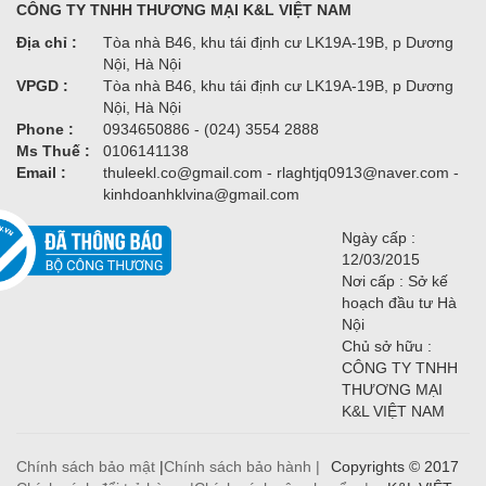
CÔNG TY TNHH THƯƠNG MẠI K&L VIỆT NAM
Địa chỉ :
Tòa nhà B46, khu tái định cư LK19A-19B, p Dương
Nội, Hà Nội
VPGD :
Tòa nhà B46, khu tái định cư LK19A-19B, p Dương
Nội, Hà Nội
Phone :
0934650886 - (024) 3554 2888
Ms Thuế :
0106141138
Email :
thuleekl.co@gmail.com - rlaghtjq0913@naver.com -
kinhdoanhklvina@gmail.com
Ngày cấp :
12/03/2015
Nơi cấp : Sở kế
hoạch đầu tư Hà
Nội
Chủ sở hữu :
CÔNG TY TNHH
THƯƠNG MẠI
K&L VIỆT NAM
Chính sách bảo mật
|
Chính sách bảo hành |
Copyrights © 2017