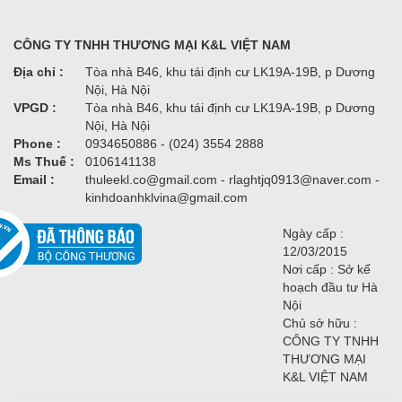
CÔNG TY TNHH THƯƠNG MẠI K&L VIỆT NAM
Địa chỉ :
Tòa nhà B46, khu tái định cư LK19A-19B, p Dương
Nội, Hà Nội
VPGD :
Tòa nhà B46, khu tái định cư LK19A-19B, p Dương
Nội, Hà Nội
Phone :
0934650886 - (024) 3554 2888
Ms Thuế :
0106141138
Email :
thuleekl.co@gmail.com - rlaghtjq0913@naver.com -
kinhdoanhklvina@gmail.com
Ngày cấp :
12/03/2015
Nơi cấp : Sở kế
hoạch đầu tư Hà
Nội
Chủ sở hữu :
CÔNG TY TNHH
THƯƠNG MẠI
K&L VIỆT NAM