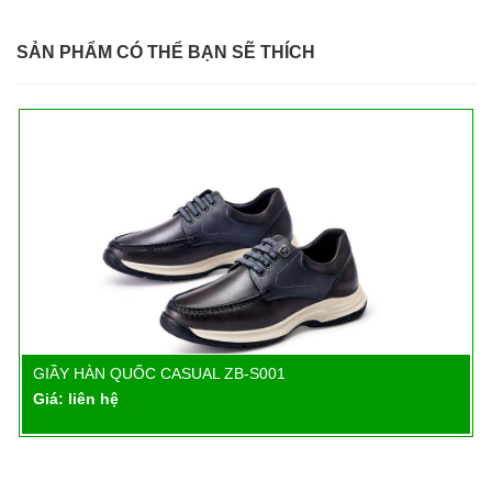
SẢN PHẨM CÓ THỂ BẠN SẼ THÍCH
GIẦY HÀN QUỐC CASUAL ZB-S001
Chi tiết
Giá: liên hệ