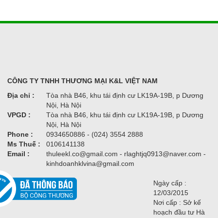
CÔNG TY TNHH THƯƠNG MẠI K&L VIỆT NAM
Địa chỉ :
Tòa nhà B46, khu tái định cư LK19A-19B, p Dương
Nội, Hà Nội
VPGD :
Tòa nhà B46, khu tái định cư LK19A-19B, p Dương
Nội, Hà Nội
Phone :
0934650886 - (024) 3554 2888
Ms Thuế :
0106141138
Email :
thuleekl.co@gmail.com - rlaghtjq0913@naver.com -
kinhdoanhklvina@gmail.com
Ngày cấp :
12/03/2015
Nơi cấp : Sở kế
hoạch đầu tư Hà