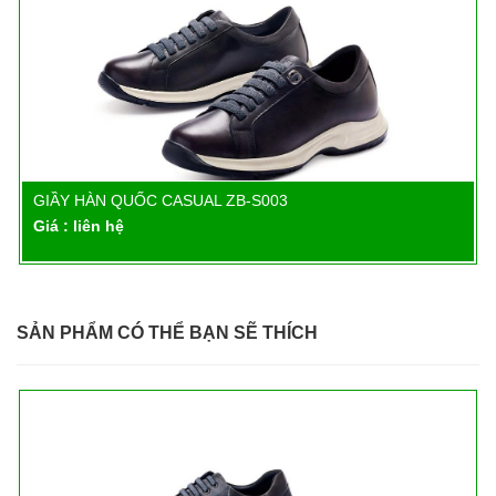
GIẦY HÀN QUỐC CASUAL ZB-S003
Chi tiết
Giá : liên hệ
SẢN PHẨM CÓ THỂ BẠN SẼ THÍCH