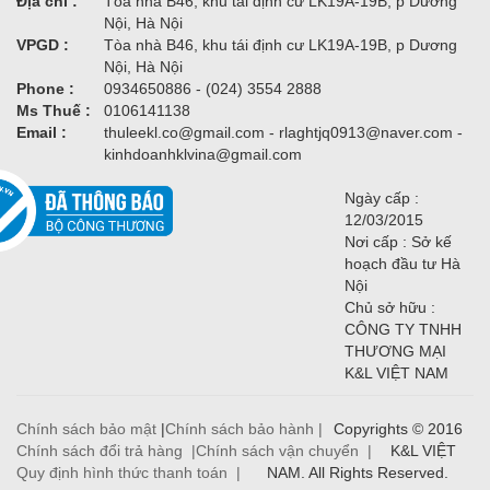
Địa chỉ :
Tòa nhà B46, khu tái định cư LK19A-19B, p Dương
Nội, Hà Nội
VPGD :
Tòa nhà B46, khu tái định cư LK19A-19B, p Dương
Nội, Hà Nội
Phone :
0934650886 - (024) 3554 2888
Ms Thuế :
0106141138
Email :
thuleekl.co@gmail.com - rlaghtjq0913@naver.com -
kinhdoanhklvina@gmail.com
Ngày cấp :
12/03/2015
Nơi cấp : Sở kế
hoạch đầu tư Hà
Nội
Chủ sở hữu :
CÔNG TY TNHH
THƯƠNG MẠI
K&L VIỆT NAM
Chính sách bảo mật
|
Chính sách bảo hành |
Copyrights © 2016
Chính sách đổi trả hàng |
Chính sách vận chuyển |
K&L VIỆT
Quy định hình thức thanh toán |
NAM. All Rights Reserved.