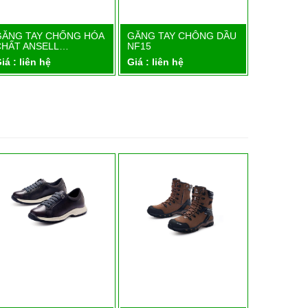
GĂNG TAY CHỐNG HÓA
GĂNG TAY CHÔNG DẦU
GĂNG TAY
Chi tiết
Chi tiết
CHẤT ANSELL…
NF15
Giá : liên 
iá : liên hệ
Giá : liên hệ