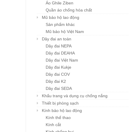
Áo Ghile Ziben
Khẩu trang đa năng
Mũ BHLĐ ZIBEN H00
Chi tiết
Chi tiết
Karnik
Quần áo chống hóa chất
Giá: liên hệ
Giá: liên hệ
Mũ bảo hộ lao động
Sản phẩm khác
Mũ bảo hộ Việt Nam
Dây đai an toàn
Dây đai NEPA
Dây đai DEAHA
Dây đai Việt Nam
Dây đai Kukje
Dây đai COV
Dây đai K2
Dây đai SEDA
Khẩu trang và dụng cụ chống nắng
Thiết bị phòng sạch
Kính bảo hộ lao động
Kính thể thao
Kính cắt
Kính chống bụi