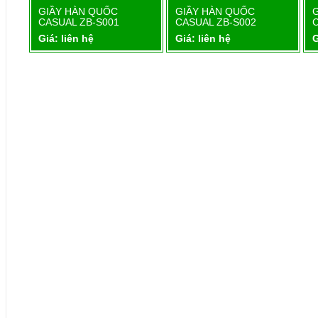
1
GIẦY HÀN QUỐC
GIẦY HÀN QUỐC
Chi tiết
Chi tiết
CASUAL ZB-S001
CASUAL ZB-S002
Giá: liên hệ
Giá: liên hệ
G