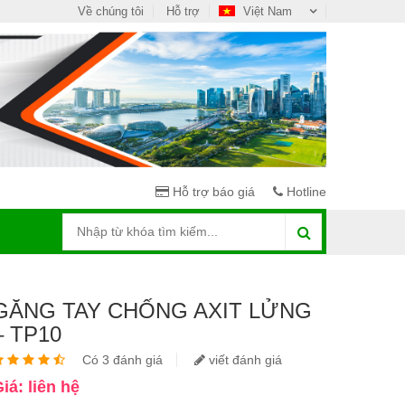
Về chúng tôi
Hỗ trợ
Việt Nam
Hỗ trợ báo giá
Hotline
GĂNG TAY CHỐNG AXIT LỬNG
– TP10
Có 3 đánh giá
viết đánh giá
iá: liên hệ