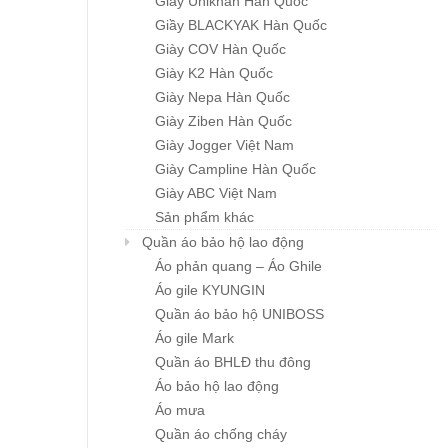
Giầy Unikhan Hàn Quốc
Giầy BLACKYAK Hàn Quốc
Giày COV Hàn Quốc
GĂNG TAY SUMITECH
GĂNG TAY SUMITEC
Chi tiết
Chi tiết
CHỐNG HÓA CHẤT…
CHỐNG HÓA CHẤT
Giày K2 Hàn Quốc
Giá : liên hệ
Giá : liên hệ
Giày Nepa Hàn Quốc
Giày Ziben Hàn Quốc
Giày Jogger Việt Nam
Giày Campline Hàn Quốc
Giày ABC Việt Nam
Sản phẩm khác
Quần áo bảo hộ lao động
Áo phản quang – Áo Ghile
Áo gile KYUNGIN
Quần áo bảo hộ UNIBOSS
Áo gile Mark
Quần áo BHLĐ thu đông
Áo bảo hộ lao động
Áo mưa
Quần áo chống cháy