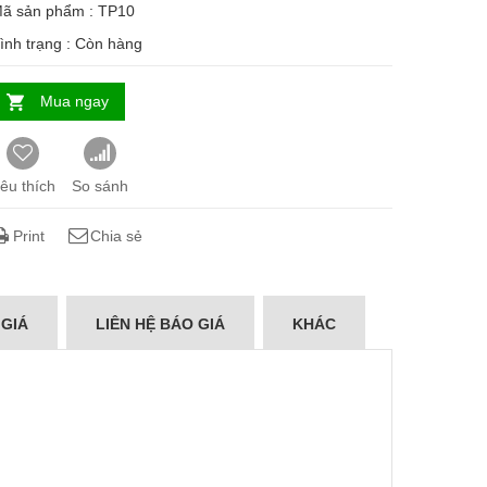
ã sản phẩm : TP10
ình trạng :
Còn hàng
Mua ngay
êu thích
So sánh
Print
Chia sẻ
 GIÁ
LIÊN HỆ BÁO GIÁ
KHÁC