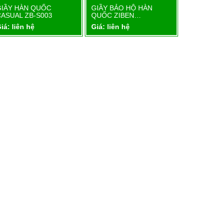
GIẦY HÀN QUỐC
GIẦY BẢO HỘ HÀN
GIẦY BẢO
Chi tiết
Chi tiết
CASUAL ZB-S003
QUỐC ZIBEN…
QUỐC ZI
iá: liên hệ
Giá: liên hệ
Giá: liên 