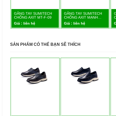
H
GĂNG TAY SUMITECH
GĂNG TAY SUMITECH
Chi tiết
Chi tiết
…
CHỐNG AXIT MT-F-09
CHỐNG AXIT MẠNH…
Giá : liên hệ
Giá : liên hệ
G
SẢN PHẨM CÓ THỂ BẠN SẼ THÍCH