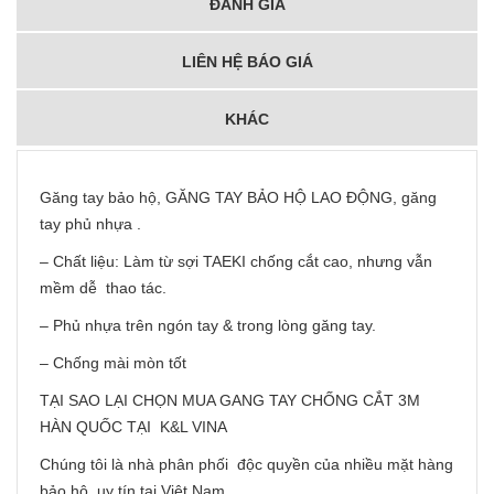
ĐÁNH GIÁ
LIÊN HỆ BÁO GIÁ
KHÁC
Găng tay bảo hộ, GĂNG TAY BẢO HỘ LAO ĐỘNG, găng
tay phủ nhựa .
– Chất liệu: Làm từ sợi TAEKI chống cắt cao, nhưng vẫn
mềm dễ thao tác.
– Phủ nhựa trên ngón tay & trong lòng găng tay.
– Chống mài mòn tốt
TẠI SAO LẠI CHỌN MUA GANG TAY CHỐNG CẮT 3M
HÀN QUỐC TẠI K&L VINA
Chúng tôi là nhà phân phối độc quyền của nhiều mặt hàng
bảo hộ uy tín tại Việt Nam