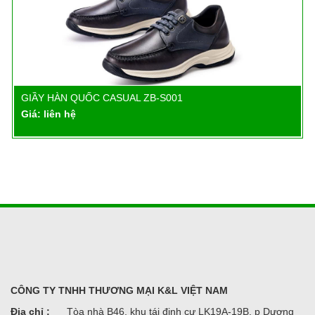
GIẦY HÀN QUỐC CASUAL ZB-S001
Chi tiết
Giá: liên hệ
CÔNG TY TNHH THƯƠNG MẠI K&L VIỆT NAM
Địa chỉ :
Tòa nhà B46, khu tái định cư LK19A-19B, p Dương