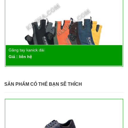
Găng tay kanick dài
Chi tiết
Giá : liên hệ
SẢN PHẨM CÓ THỂ BẠN SẼ THÍCH