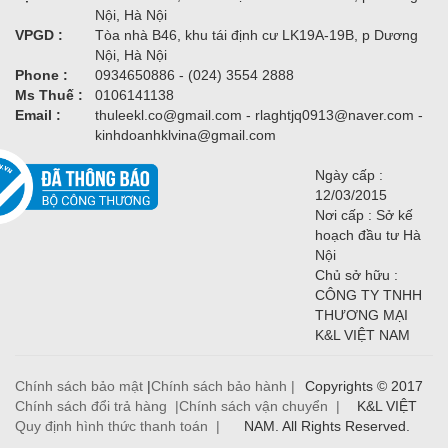
Nội, Hà Nội
VPGD :
Tòa nhà B46, khu tái định cư LK19A-19B, p Dương
Nội, Hà Nội
Phone :
0934650886 - (024) 3554 2888
Ms Thuế :
0106141138
Email :
thuleekl.co@gmail.com - rlaghtjq0913@naver.com -
kinhdoanhklvina@gmail.com
Ngày cấp :
12/03/2015
Nơi cấp : Sở kế
hoạch đầu tư Hà
Nội
Chủ sở hữu :
CÔNG TY TNHH
THƯƠNG MẠI
K&L VIỆT NAM
Chính sách bảo mật
|
Chính sách bảo hành |
Copyrights © 2017
Chính sách đổi trả hàng |
Chính sách vận chuyển |
K&L VIỆT
Quy định hình thức thanh toán |
NAM. All Rights Reserved.