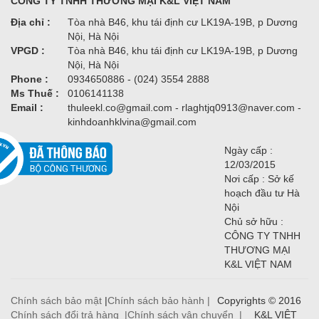
CÔNG TY TNHH THƯƠNG MẠI K&L VIỆT NAM
Địa chỉ :
Tòa nhà B46, khu tái định cư LK19A-19B, p Dương
Nội, Hà Nội
VPGD :
Tòa nhà B46, khu tái định cư LK19A-19B, p Dương
Nội, Hà Nội
Phone :
0934650886 - (024) 3554 2888
Ms Thuế :
0106141138
Email :
thuleekl.co@gmail.com - rlaghtjq0913@naver.com -
kinhdoanhklvina@gmail.com
Ngày cấp :
12/03/2015
Nơi cấp : Sở kế
hoạch đầu tư Hà
Nội
Chủ sở hữu :
CÔNG TY TNHH
THƯƠNG MẠI
K&L VIỆT NAM
Chính sách bảo mật
|
Chính sách bảo hành |
Copyrights © 2016
Chính sách đổi trả hàng |
Chính sách vận chuyển |
K&L VIỆT