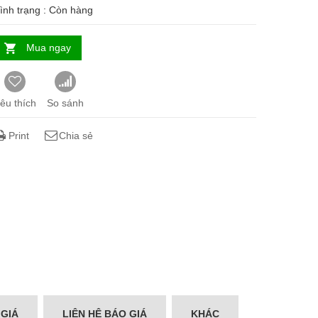
ình trạng :
Còn hàng
Mua ngay
êu thích
So sánh
Print
Chia sẻ
 GIÁ
LIÊN HỆ BÁO GIÁ
KHÁC