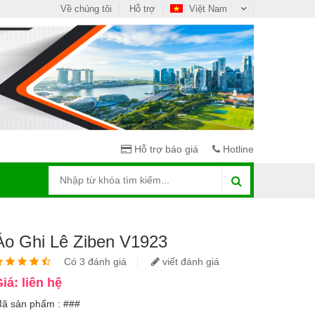
Về chúng tôi
Hỗ trợ
Việt Nam
Hỗ trợ báo giá
Hotline
Áo Ghi Lê Ziben V1923
Có 3 đánh giá
viết đánh giá
iá: liên hệ
ã sản phẩm : ###