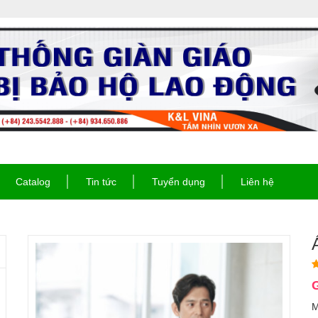
Catalog
Tin tức
Tuyển dụng
Liên hệ
G
M