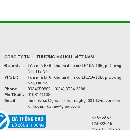
CÔNG TY TNHH THƯƠNG MẠI K&L VIỆT NAM
Địa chỉ :
Tòa nhà B46, khu tái định cư LK19A-19B, p Dương
Nội, Hà Nội
VPGD :
Tòa nhà B46, khu tái định cư LK19A-19B, p Dương
Nội, Hà Nội
Phone :
0934650886 - (024) 3554 2888
Ms Thuế :
0106141138
Email :
thuleekl.co@gmail.com - rlaghtjq0913@naver.com -
kinhdoanhklvina@gmail.com
Ngày cấp :
12/03/2015
Nơi cấp : Sở kế