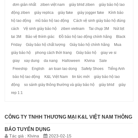
đơn giản nhất
ziben việt nam
giày bhlđ ziben
giày bảo hộ lao
động ziben
giày replica
giày fake
giày jogger fake
Kính bảo
hộ lao động
mũ bảo hộ lao động
Cách vệ sinh giày bảo hộ đúng
cách
Vệ sinh giày bảo hộ
ziben vietnam
Tai chụp 3M
Nút bịt
tai 3M
Bảo vệ thính giác
Đồ bảo hộ lao động chính hãng
Black
Friday
Giày bảo hộ chất lượng
Giày bảo hộ chính hãng
Mua
giày bảo hộ
phong cách thời trang
Giày bảo hộ
giay ve si
giay
xay dung
da nang
Halloween
Klvina
Sale
Freeship
English
an toan lao dong
Safety Shoes
Tiếng Anh
bảo hộ lao động
K&L Việt Nam
tin tức mới
giày bảo hộ lao
động
so sánh giày thông thường và giày bảo hộ
giày bhlđ
giày
rep 1:1
CÔNG TY TNHH THƯƠNG MẠI K&L VIỆT NAM THÔNG
BÁO TUYỂN DỤNG
Tác giả :
Klvina
2023-02-15